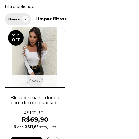
Filtro aplicado:
Limpar filtros
Branco
59
%
OFF
4 cores
Blusa de manga longa
com decote quadrado
Gladiadora
R$169,90
R$69,90
6
x de
R$11,65
sem juros