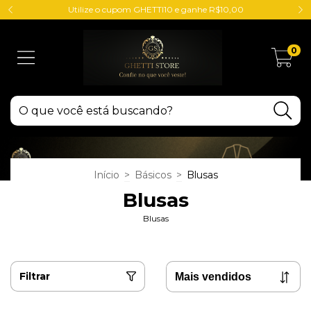
Utilize o cupom GHETTI10 e ganhe R$10,00
0
Início
>
Básicos
>
Blusas
Blusas
Blusas
Filtrar