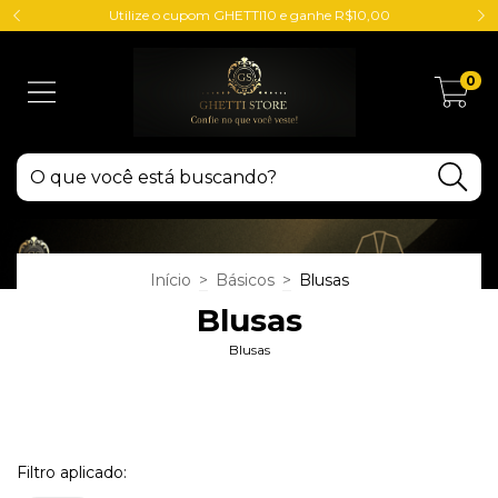
Utilize o cupom GHETTI10 e ganhe R$10,00
0
Início
>
Básicos
>
Blusas
Blusas
Blusas
Filtro aplicado: