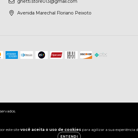
ghetti.store013@gmail.com
Avenida Marechal Floriano Peixoto
servados.
or este site
você aceita o uso de cookies
para agilizar a sua experiência
ENTENDI