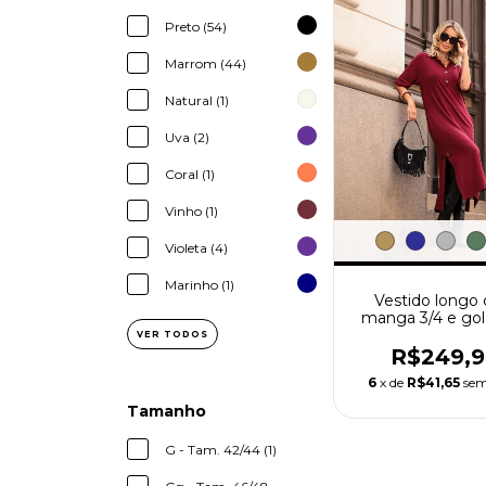
Preto (54)
Marrom (44)
Natural (1)
Uva (2)
Coral (1)
Vinho (1)
Violeta (4)
Marinho (1)
Vestido longo
manga 3/4 e gol
Abigail
VER TODOS
R$249,
6
x de
R$41,65
sem
Tamanho
G - Tam. 42/44 (1)