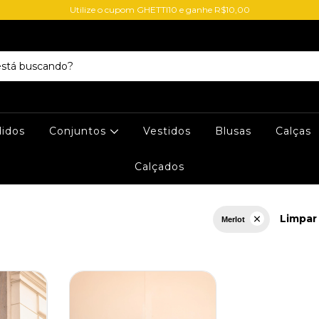
Utilize o cupom GHETTI10 e ganhe R$10,00
didos
Conjuntos
Vestidos
Blusas
Calças
Calçados
Limpar 
Merlot