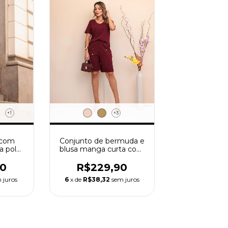
+3
+1
Conjunto de bermuda e
 com
blusa manga curta com
a polo
decote V Heloísa
R$229,90
90
6
x de
R$38,32
sem juros
 juros