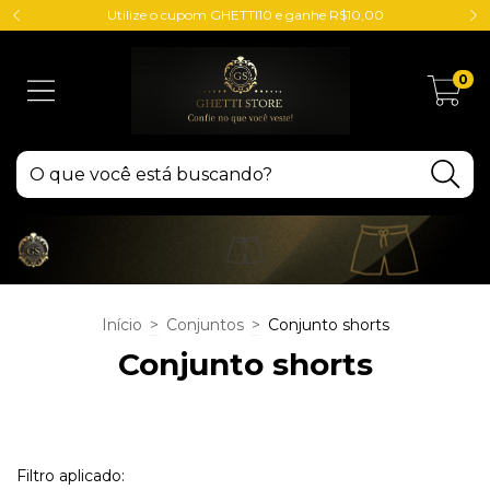
Utilize o cupom GHETTI10 e ganhe R$10,00
0
Início
>
Conjuntos
>
Conjunto shorts
Conjunto shorts
Filtro aplicado: