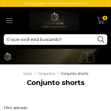
Utilize o cupom GHETTI10 e ganhe R$10,00
0
Início
>
Conjuntos
>
Conjunto shorts
Conjunto shorts
Filtro aplicado: