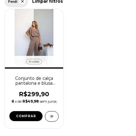
Limpar filtros
Fendi
4 cores
Conjunto de calça
pantalona e blusa
manga curta Lívia
R$299,90
6
x de
R$49,98
sem juros
COMPRAR