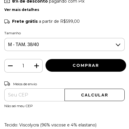
8% de desconto
pagando com Pix
Ver mais detalhes
Frete grátis
a partir de
R$599,00
Tamanho
ALTERAR CEP
Entregas para o CEP:
Meios de envio
CALCULAR
Não sei meu CEP
Tecido: Viscolycra (96% viscose e 4% elastano)