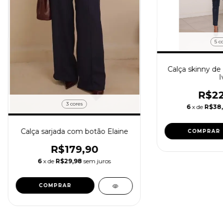
5 c
Calça skinny de
I
R$22
3 cores
6
x de
R$38
Calça sarjada com botão Elaine
COMPRAR
R$179,90
6
x de
R$29,98
sem juros
COMPRAR