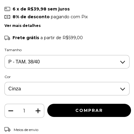
6
x de
R$39,98
sem juros
8% de desconto
pagando com Pix
Ver mais detalhes
Frete grátis
a partir de
R$599,00
Tamanho
Cor
ALTERAR CEP
Entregas para o CEP:
Meios de envio