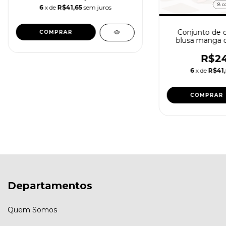
8 c
6
x de
R$41,65
sem juros
Conjunto de c
COMPRAR
blusa manga c
redon
R$24
6
x de
R$41,
COMPRAR
Departamentos
Quem Somos