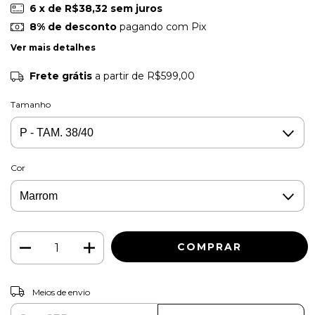
6
x de
R$38,32
sem juros
8% de desconto
pagando com Pix
Ver mais detalhes
Frete grátis
a partir de
R$599,00
Tamanho
Cor
ALTERAR CEP
Entregas para o CEP:
Meios de envio