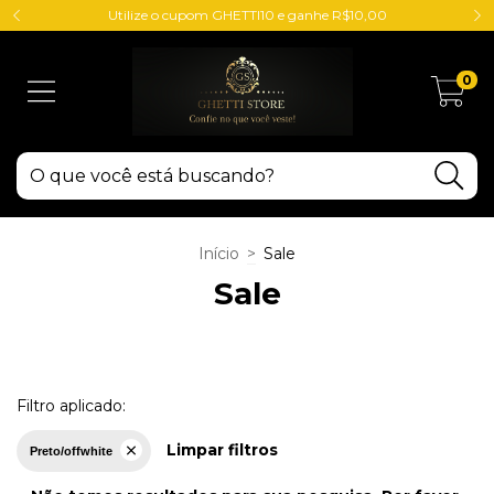
Utilize o cupom GHETTI10 e ganhe R$10,00
0
Início
>
Sale
Sale
Filtro aplicado:
Limpar filtros
Preto/offwhite