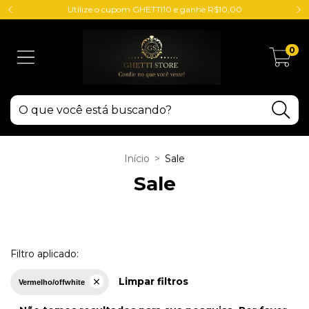
Utilize o cupom GHETTI10 e ganhe R$10,00
0
Início
>
Sale
Sale
Filtro aplicado:
Limpar filtros
Vermelho/offwhite