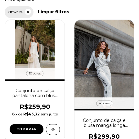
Limpar filtros
Offwhite
10 cores
Conjunto de calça
pantalona com blusa
regata e gola redonda
4 cores
Carmen
R$259,90
6
x de
R$43,32
sem juros
Conjunto de calça e
blusa manga longa
COMPRAR
Aisha
R$299,90