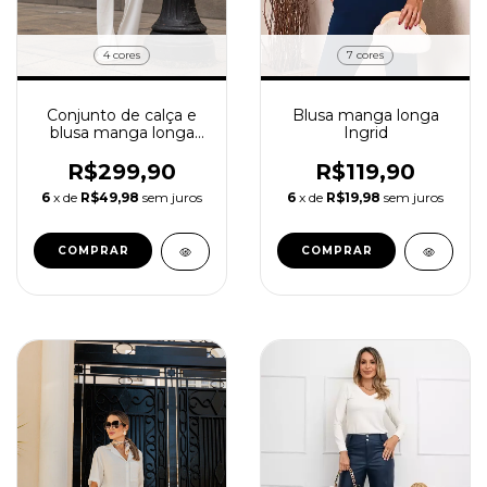
4 cores
7 cores
Conjunto de calça e
Blusa manga longa
blusa manga longa
Ingrid
com decote V Lidia
R$299,90
R$119,90
6
x de
R$49,98
sem juros
6
x de
R$19,98
sem juros
COMPRAR
COMPRAR