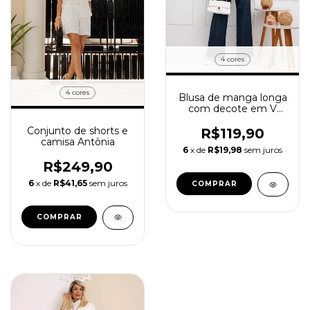
4 cores
4 cores
Blusa de manga longa
com decote em V
Hope
Conjunto de shorts e
R$119,90
camisa Antônia
6
x de
R$19,98
sem juros
R$249,90
6
x de
R$41,65
sem juros
COMPRAR
COMPRAR