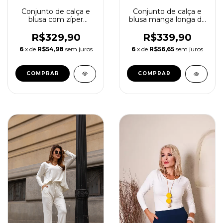
Conjunto de calça e
Conjunto de calça e
blusa com zíper
blusa manga longa de
manga longa e gola
moletom Lua
Nick
R$329,90
R$339,90
6
x de
R$54,98
sem juros
6
x de
R$56,65
sem juros
COMPRAR
COMPRAR